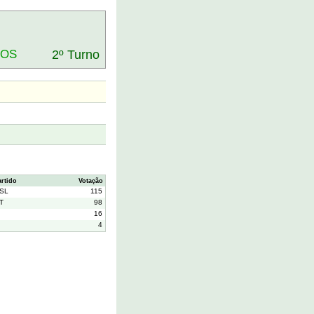
DOS
2º Turno
artido
Votação
SL
115
T
98
16
4