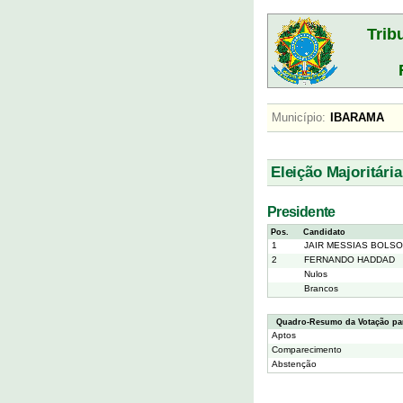
Trib
Município:
IBARAM
Eleição Majoritária
Presidente
Pos.
Candidato
1
JAIR MESSIAS BOLS
2
FERNANDO HADDAD
Nulos
Brancos
Quadro-Resumo da Votação par
Aptos
Comparecimento
Abstenção