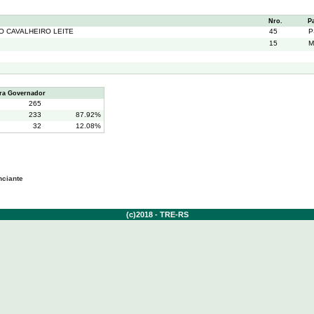
Nro.
P
O CAVALHEIRO LEITE
45
P
15
M
ra Governador
265
233
87.92%
32
12.08%
nciante
(c)2018 - TRE-RS