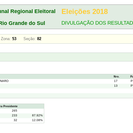
Eleições 2018
unal Regional Eleitoral
Rio Grande do Sul
DIVULGAÇÃO DOS RESULTA
A
Zona:
53
Seção:
82
Nro.
P
ONARO
17
P
13
P
a Presidente
265
233
87.92%
32
12.08%