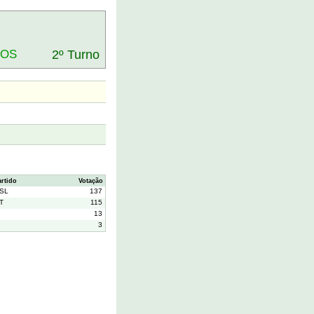
DOS
2º Turno
artido
Votação
SL
137
T
115
13
3