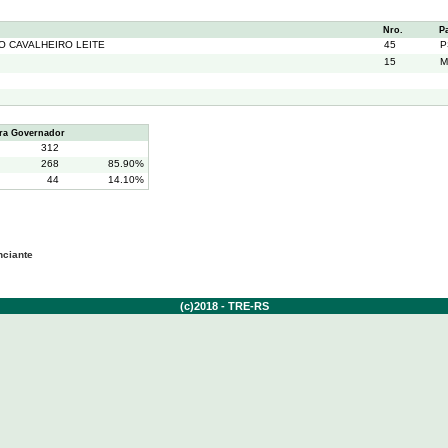
Nro.
P
O CAVALHEIRO LEITE
45
P
15
M
ra Governador
312
268
85.90%
44
14.10%
nciante
(c)2018 - TRE-RS