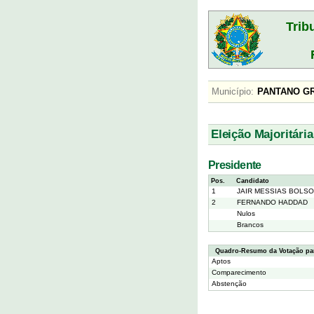
Trib
Município:
PANTANO
Eleição Majoritária
Presidente
Pos.
Candidato
1
JAIR MESSIAS BOLS
2
FERNANDO HADDAD
Nulos
Brancos
Quadro-Resumo da Votação par
Aptos
Comparecimento
Abstenção