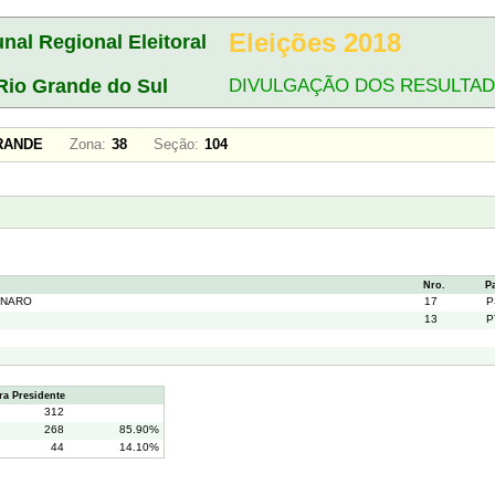
Eleições 2018
unal Regional Eleitoral
Rio Grande do Sul
DIVULGAÇÃO DOS RESULTA
 GRANDE
Zona:
38
Seção:
104
Nro.
P
ONARO
17
P
13
P
a Presidente
312
268
85.90%
44
14.10%