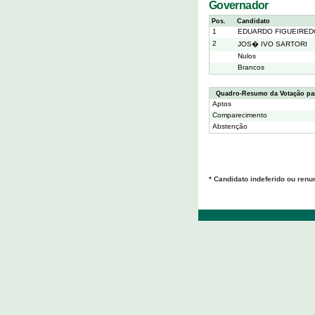
Governador
Pos.
Candidato
1
EDUARDO FIGUEIRED
2
JOS� IVO SARTORI
Nulos
Brancos
Quadro-Resumo da Votação pa
Aptos
Comparecimento
Abstenção
* Candidato indeferido ou renu