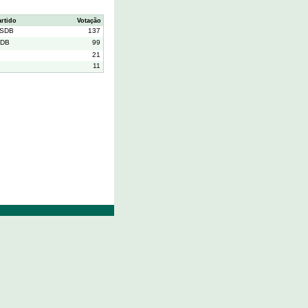
artido
Votação
SDB
137
DB
99
21
11