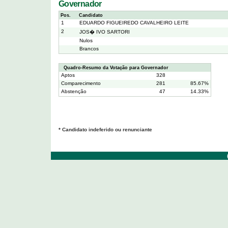
Governador
Pos.
Candidato
1
EDUARDO FIGUEIREDO CAVALHEIRO LEITE
2
JOS� IVO SARTORI
Nulos
Brancos
Quadro-Resumo da Votação para Governador
Aptos
328
Comparecimento
281
85.67%
Abstenção
47
14.33%
* Candidato indeferido ou renunciante