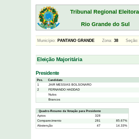
Tribunal Regional Eleitora
Rio Grande do Sul
Município:
PANTANO GRANDE
Zona:
38
Seção:
Eleição Majoritária
Presidente
Pos.
Candidato
1
JAIR MESSIAS BOLSONARO
2
FERNANDO HADDAD
Nulos
Brancos
Quadro-Resumo da Votação para Presidente
Aptos
328
Comparecimento
281
85.67%
Abstenção
47
14.33%