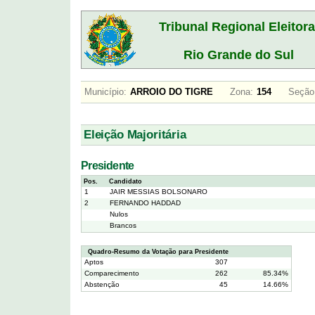
Tribunal Regional Eleitora
Rio Grande do Sul
Município:
ARROIO DO TIGRE
Zona:
154
Seção
Eleição Majoritária
Presidente
Pos.
Candidato
1
JAIR MESSIAS BOLSONARO
2
FERNANDO HADDAD
Nulos
Brancos
Quadro-Resumo da Votação para Presidente
Aptos
307
Comparecimento
262
85.34%
Abstenção
45
14.66%