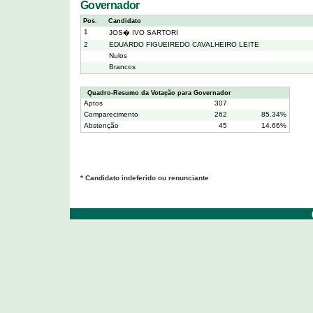
Governador
Pos.
Candidato
1
JOS� IVO SARTORI
2
EDUARDO FIGUEIREDO CAVALHEIRO LEITE
Nulos
Brancos
Quadro-Resumo da Votação para Governador
Aptos
307
Comparecimento
262
85.34%
Abstenção
45
14.66%
* Candidato indeferido ou renunciante