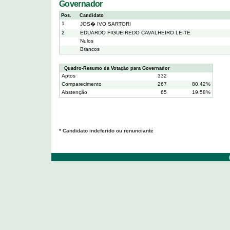
Governador
Pos.
Candidato
1
JOS� IVO SARTORI
2
EDUARDO FIGUEIREDO CAVALHEIRO LEITE
Nulos
Brancos
Quadro-Resumo da Votação para Governador
Aptos
332
Comparecimento
267
80.42%
Abstenção
65
19.58%
* Candidato indeferido ou renunciante