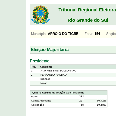
Tribunal Regional Eleitora
Rio Grande do Sul
Município:
ARROIO DO TIGRE
Zona:
154
Seção
Eleição Majoritária
Presidente
Pos.
Candidato
1
JAIR MESSIAS BOLSONARO
2
FERNANDO HADDAD
Brancos
Nulos
Quadro-Resumo da Votação para Presidente
Aptos
332
Comparecimento
267
80.42%
Abstenção
65
19.58%