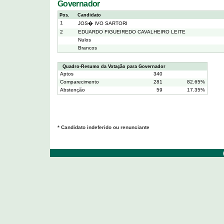
Governador
Pos.
Candidato
1
JOS� IVO SARTORI
2
EDUARDO FIGUEIREDO CAVALHEIRO LEITE
Nulos
Brancos
Quadro-Resumo da Votação para Governador
Aptos
340
Comparecimento
281
82.65%
Abstenção
59
17.35%
* Candidato indeferido ou renunciante