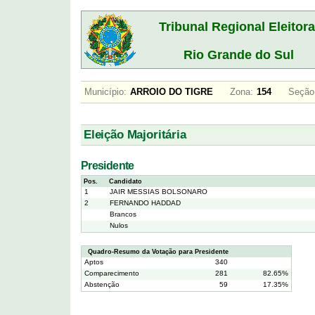
Tribunal Regional Eleitora
Rio Grande do Sul
Município:
ARROIO DO TIGRE
Zona:
154
Seção
Eleição Majoritária
Presidente
Pos.
Candidato
1
JAIR MESSIAS BOLSONARO
2
FERNANDO HADDAD
Brancos
Nulos
Quadro-Resumo da Votação para Presidente
Aptos
340
Comparecimento
281
82.65%
Abstenção
59
17.35%