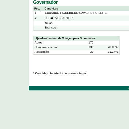
Governador
Pos.
Candidato
1
EDUARDO FIGUEIREDO CAVALHEIRO LEITE
2
JOS� IVO SARTORI
Nulos
Brancos
Quadro-Resumo da Votação para Governador
Aptos
175
Comparecimento
138
78.86%
Abstenção
37
21.14%
* Candidato indeferido ou renunciante