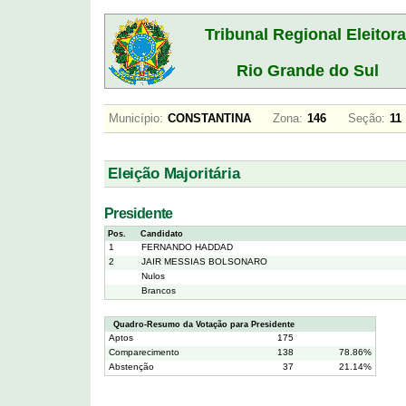
Tribunal Regional Eleitora
Rio Grande do Sul
Município:
CONSTANTINA
Zona:
146
Seção:
1
Eleição Majoritária
Presidente
Pos.
Candidato
1
FERNANDO HADDAD
2
JAIR MESSIAS BOLSONARO
Nulos
Brancos
Quadro-Resumo da Votação para Presidente
Aptos
175
Comparecimento
138
78.86%
Abstenção
37
21.14%