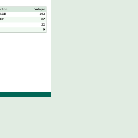
artido
Votação
SDB
163
DB
82
22
9