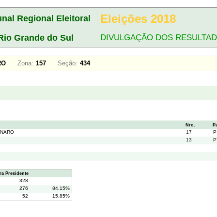
Eleições 2018
unal Regional Eleitoral
Rio Grande do Sul
DIVULGAÇÃO DOS RESULTA
EIRO
Zona:
157
Seção:
434
Nro.
P
ONARO
17
P
13
P
a Presidente
328
276
84.15%
52
15.85%