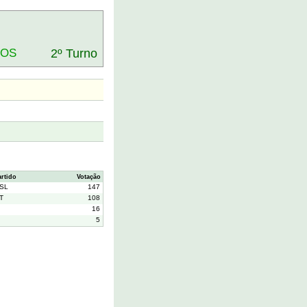
DOS
2º Turno
artido
Votação
SL
147
T
108
16
5