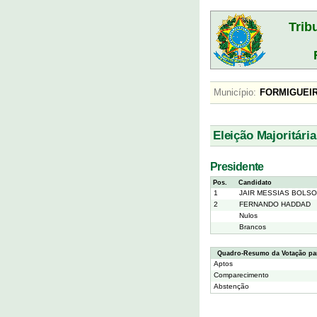
Trib
Município:
FORMIGU
Eleição Majoritária
Presidente
Pos.
Candidato
1
JAIR MESSIAS BOLS
2
FERNANDO HADDAD
Nulos
Brancos
Quadro-Resumo da Votação par
Aptos
Comparecimento
Abstenção