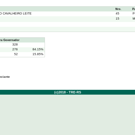
Nro.
P
O CAVALHEIRO LEITE
45
P
15
M
ra Governador
328
276
84.15%
52
15.85%
nciante
(c)2018 - TRE-RS