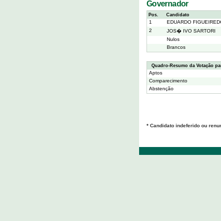
Governador
Pos.
Candidato
1
EDUARDO FIGUEIRED
2
JOS� IVO SARTORI
Nulos
Brancos
Quadro-Resumo da Votação pa
Aptos
Comparecimento
Abstenção
* Candidato indeferido ou renu