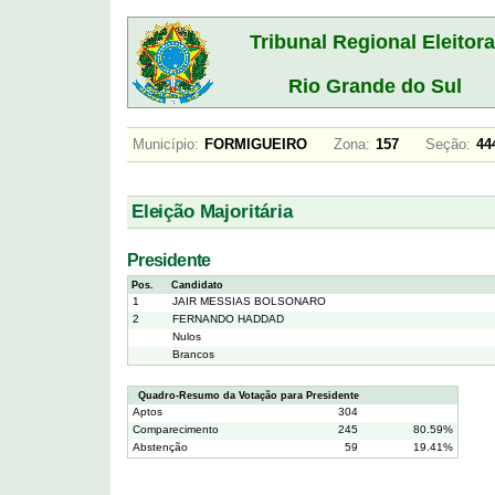
Tribunal Regional Eleitora
Rio Grande do Sul
Município:
FORMIGUEIRO
Zona:
157
Seção:
4
Eleição Majoritária
Presidente
Pos.
Candidato
1
JAIR MESSIAS BOLSONARO
2
FERNANDO HADDAD
Nulos
Brancos
Quadro-Resumo da Votação para Presidente
Aptos
304
Comparecimento
245
80.59%
Abstenção
59
19.41%