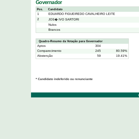
Governador
Pos.
Candidato
1
EDUARDO FIGUEIREDO CAVALHEIRO LEITE
2
JOS� IVO SARTORI
Nulos
Brancos
Quadro-Resumo da Votação para Governador
Aptos
304
Comparecimento
245
80.59%
Abstenção
59
19.41%
* Candidato indeferido ou renunciante