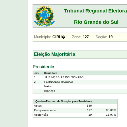
Tribunal Regional Eleitora
Rio Grande do Sul
Município:
GIRU�
Zona:
127
Seção:
19
Eleição Majoritária
Presidente
Pos.
Candidato
1
JAIR MESSIAS BOLSONARO
2
FERNANDO HADDAD
Nulos
Brancos
Quadro-Resumo da Votação para Presidente
Aptos
136
Comparecimento
117
86.03%
Abstenção
19
13.97%