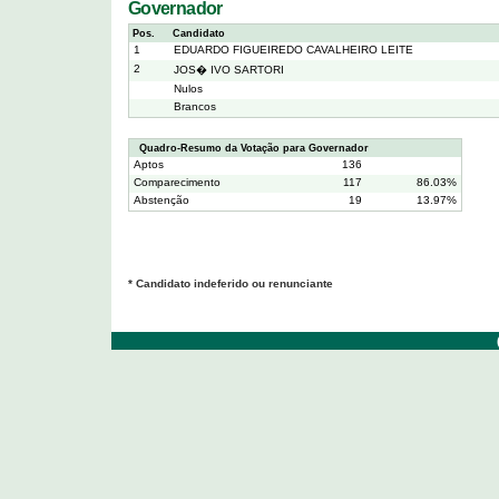
Governador
Pos.
Candidato
1
EDUARDO FIGUEIREDO CAVALHEIRO LEITE
2
JOS� IVO SARTORI
Nulos
Brancos
Quadro-Resumo da Votação para Governador
Aptos
136
Comparecimento
117
86.03%
Abstenção
19
13.97%
* Candidato indeferido ou renunciante