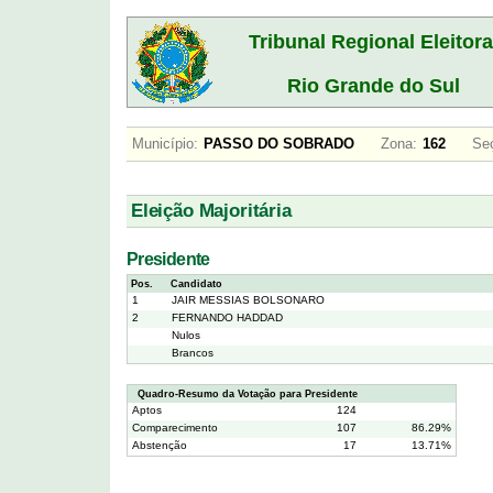
Tribunal Regional Eleitora
Rio Grande do Sul
Município:
PASSO DO SOBRADO
Zona:
162
Se
Eleição Majoritária
Presidente
Pos.
Candidato
1
JAIR MESSIAS BOLSONARO
2
FERNANDO HADDAD
Nulos
Brancos
Quadro-Resumo da Votação para Presidente
Aptos
124
Comparecimento
107
86.29%
Abstenção
17
13.71%