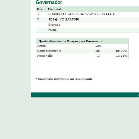
Governador
Pos.
Candidato
1
EDUARDO FIGUEIREDO CAVALHEIRO LEITE
2
JOS� IVO SARTORI
Brancos
Nulos
Quadro-Resumo da Votação para Governador
Aptos
124
Comparecimento
107
86.29%
Abstenção
17
13.71%
* Candidato indeferido ou renunciante