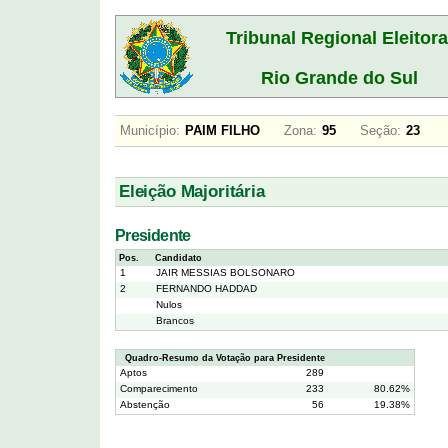
Tribunal Regional Eleitora
Rio Grande do Sul
Município:
PAIM FILHO
Zona:
95
Seção:
23
Eleição Majoritária
Presidente
Pos.
Candidato
1
JAIR MESSIAS BOLSONARO
2
FERNANDO HADDAD
Nulos
Brancos
Quadro-Resumo da Votação para Presidente
Aptos
289
Comparecimento
233
80.62%
Abstenção
56
19.38%