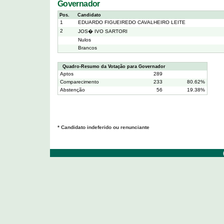
Governador
Pos.
Candidato
1
EDUARDO FIGUEIREDO CAVALHEIRO LEITE
2
JOS� IVO SARTORI
Nulos
Brancos
Quadro-Resumo da Votação para Governador
Aptos
289
Comparecimento
233
80.62%
Abstenção
56
19.38%
* Candidato indeferido ou renunciante