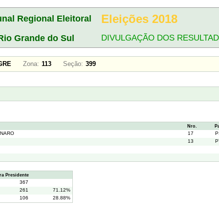
Eleições 2018
unal Regional Eleitoral
Rio Grande do Sul
DIVULGAÇÃO DOS RESULTA
LEGRE
Zona:
113
Seção:
399
Nro.
P
ONARO
17
P
13
P
a Presidente
367
261
71.12%
106
28.88%