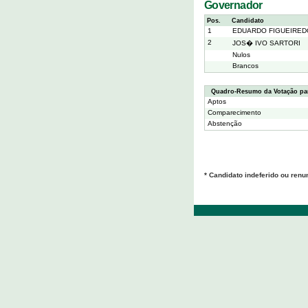
Governador
Pos.
Candidato
1
EDUARDO FIGUEIRED
2
JOS� IVO SARTORI
Nulos
Brancos
Quadro-Resumo da Votação pa
Aptos
Comparecimento
Abstenção
* Candidato indeferido ou renu