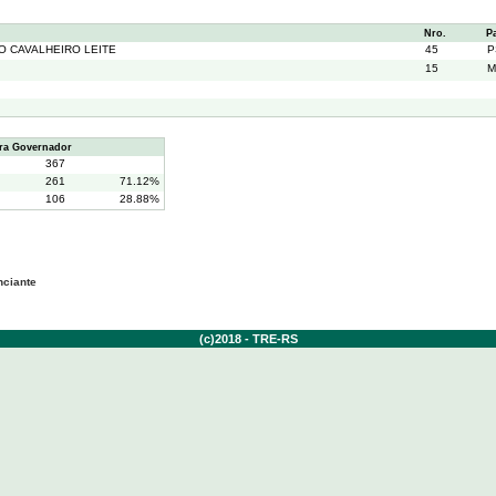
Nro.
P
O CAVALHEIRO LEITE
45
P
15
M
ra Governador
367
261
71.12%
106
28.88%
nciante
(c)2018 - TRE-RS