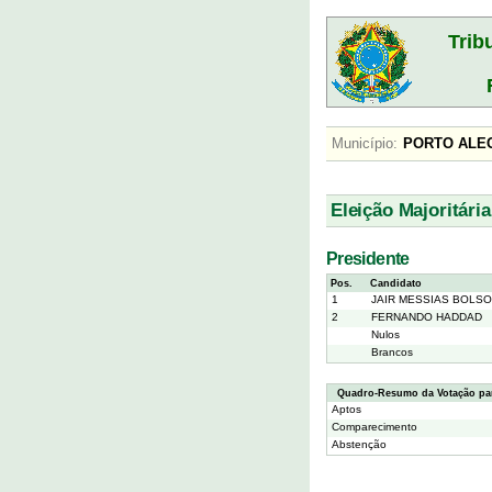
Trib
Município:
PORTO A
Eleição Majoritária
Presidente
Pos.
Candidato
1
JAIR MESSIAS BOLS
2
FERNANDO HADDAD
Nulos
Brancos
Quadro-Resumo da Votação par
Aptos
Comparecimento
Abstenção