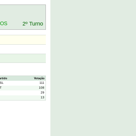
DOS
2º Turno
artido
Votação
SL
111
T
108
29
13