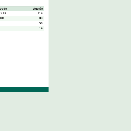
artido
Votação
SDB
114
DB
83
50
14