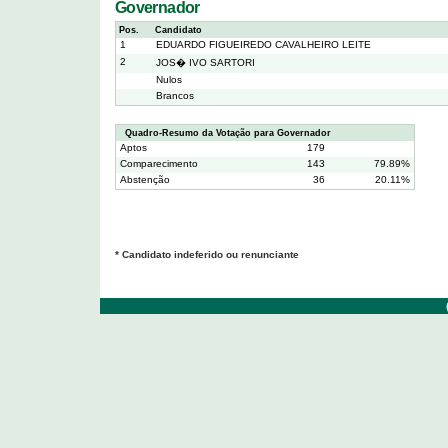
Governador
Pos.
Candidato
1
EDUARDO FIGUEIREDO CAVALHEIRO LEITE
2
JOS� IVO SARTORI
Nulos
Brancos
Quadro-Resumo da Votação para Governador
Aptos
179
Comparecimento
143
79.89%
Abstenção
36
20.11%
* Candidato indeferido ou renunciante