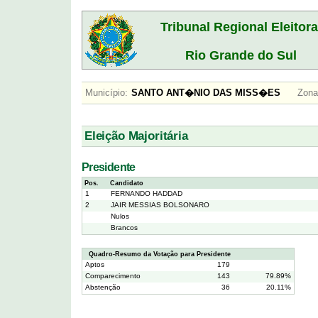
Tribunal Regional Eleitora
Rio Grande do Sul
Município:
SANTO ANT�NIO DAS MISS�ES
Zona
Eleição Majoritária
Presidente
Pos.
Candidato
1
FERNANDO HADDAD
2
JAIR MESSIAS BOLSONARO
Nulos
Brancos
Quadro-Resumo da Votação para Presidente
Aptos
179
Comparecimento
143
79.89%
Abstenção
36
20.11%