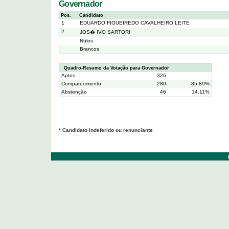
Governador
Pos.
Candidato
1
EDUARDO FIGUEIREDO CAVALHEIRO LEITE
2
JOS� IVO SARTORI
Nulos
Brancos
Quadro-Resumo da Votação para Governador
Aptos
326
Comparecimento
280
85.89%
Abstenção
46
14.11%
* Candidato indeferido ou renunciante