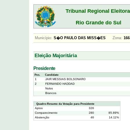
Tribunal Regional Eleitora
Rio Grande do Sul
Município:
S�O PAULO DAS MISS�ES
Zona:
1
Eleição Majoritária
Presidente
Pos.
Candidato
1
JAIR MESSIAS BOLSONARO
2
FERNANDO HADDAD
Nulos
Brancos
Quadro-Resumo da Votação para Presidente
Aptos
326
Comparecimento
280
85.89%
Abstenção
46
14.11%