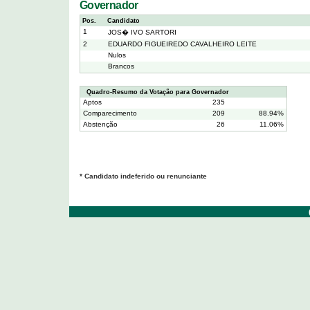
Governador
Pos.
Candidato
1
JOS� IVO SARTORI
2
EDUARDO FIGUEIREDO CAVALHEIRO LEITE
Nulos
Brancos
Quadro-Resumo da Votação para Governador
Aptos
235
Comparecimento
209
88.94%
Abstenção
26
11.06%
* Candidato indeferido ou renunciante