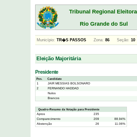
Tribunal Regional Eleitora
Rio Grande do Sul
Município:
TR�S PASSOS
Zona:
86
Seção:
1
Eleição Majoritária
Presidente
Pos.
Candidato
1
JAIR MESSIAS BOLSONARO
2
FERNANDO HADDAD
Nulos
Brancos
Quadro-Resumo da Votação para Presidente
Aptos
235
Comparecimento
209
88.94%
Abstenção
26
11.06%