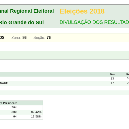
Eleições 2018
unal Regional Eleitoral
Rio Grande do Sul
DIVULGAÇÃO DOS RESULTA
SSOS
Zona:
86
Seção:
76
Nro.
P
13
P
ONARO
17
P
a Presidente
364
300
82.42%
64
17.58%