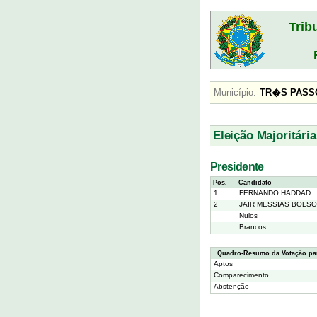
Trib
Município:
TR�S PA
Eleição Majoritária
Presidente
Pos.
Candidato
1
FERNANDO HADDAD
2
JAIR MESSIAS BOLS
Nulos
Brancos
Quadro-Resumo da Votação par
Aptos
Comparecimento
Abstenção