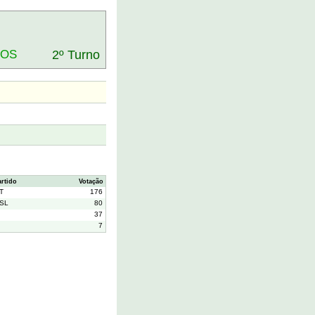
DOS
2º Turno
artido
Votação
T
176
SL
80
37
7