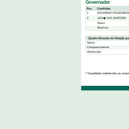
Governador
Pos.
Candidato
1
EDUARDO FIGUEIRED
2
JOS� IVO SARTORI
Nulos
Brancos
Quadro-Resumo da Votação pa
Aptos
Comparecimento
Abstenção
* Candidato indeferido ou renu