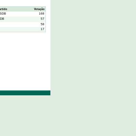
artido
Votação
SDB
168
DB
57
58
17