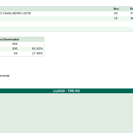
Nro.
P
O CAVALHEIRO LEITE
45
P
15
M
ra Governador
364
300
82.42%
64
17.58%
nciante
(c)2018 - TRE-RS