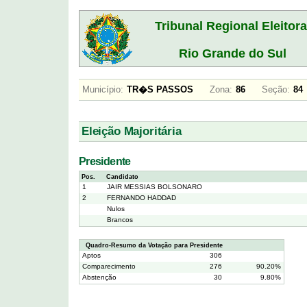
Tribunal Regional Eleitora
Rio Grande do Sul
Município:
TR�S PASSOS
Zona:
86
Seção:
8
Eleição Majoritária
Presidente
Pos.
Candidato
1
JAIR MESSIAS BOLSONARO
2
FERNANDO HADDAD
Nulos
Brancos
Quadro-Resumo da Votação para Presidente
Aptos
306
Comparecimento
276
90.20%
Abstenção
30
9.80%