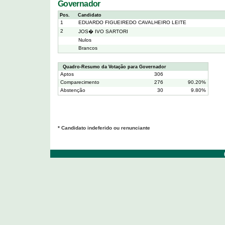
Governador
Pos.
Candidato
1
EDUARDO FIGUEIREDO CAVALHEIRO LEITE
2
JOS� IVO SARTORI
Nulos
Brancos
Quadro-Resumo da Votação para Governador
Aptos
306
Comparecimento
276
90.20%
Abstenção
30
9.80%
* Candidato indeferido ou renunciante