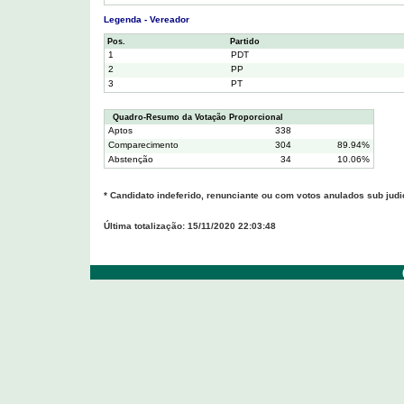
Legenda - Vereador
Pos.
Partido
1
PDT
2
PP
3
PT
Quadro-Resumo da Votação Proporcional
Aptos
338
Comparecimento
304
89.94%
Abstenção
34
10.06%
* Candidato indeferido, renunciante ou com votos anulados sub judi
Última totalização: 15/11/2020 22:03:48