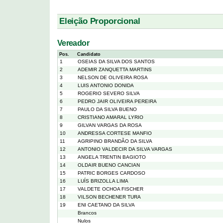
Eleição Proporcional
Vereador
Pos.
Candidato
1
OSEIAS DA SILVA DOS SANTOS
2
ADEMIR ZANQUETTA MARTINS
3
NELSON DE OLIVEIRA ROSA
4
LUIS ANTONIO DONIDA
5
ROGERIO SEVERO SILVA
6
PEDRO JAIR OLIVEIRA PEREIRA
7
PAULO DA SILVA BUENO
8
CRISTIANO AMARAL LYRIO
9
GILVAN VARGAS DA ROSA
10
ANDRESSA CORTESE MANFIO
11
AGRIPINO BRANDÃO DA SILVA
12
ANTONIO VALDECIR DA SILVA VARGAS
13
ANGELA TRENTIN BAGIOTO
14
OLDAIR BUENO CANCIAN
15
PATRIC BORGES CARDOSO
16
LUÍS BRIZOLLA LIMA
17
VALDETE OCHOA FISCHER
18
VILSON BECHENER TURA
19
ENI CAETANO DA SILVA
Brancos
Nulos