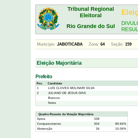
Tribunal Regional
Elei
Eleitoral
DIVUL
Rio Grande do Sul
RESU
Município:
JABOTICABA
Zona:
64
Seção:
159
Eleição Majoritária
Prefeito
Pos.
Candidato
1
LUIS CLOVES MOLINARI SILVA
2
JULIANO DE JESUS DIAS
Brancos
Nulos
Quadro-Resumo da Votação Majoritária
Aptos
338
Comparecimento
304
89.94%
Abstenção
34
10.06%