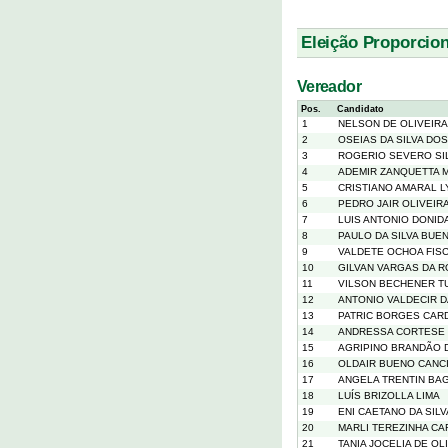
Eleição Proporcion
Vereador
Pos.
Candidato
1
NELSON DE OLIVEIR
2
OSEIAS DA SILVA DO
3
ROGERIO SEVERO SI
4
ADEMIR ZANQUETTA 
5
CRISTIANO AMARAL L
6
PEDRO JAIR OLIVEIR
7
LUIS ANTONIO DONID
8
PAULO DA SILVA BUE
9
VALDETE OCHOA FIS
10
GILVAN VARGAS DA 
11
VILSON BECHENER T
12
ANTONIO VALDECIR D
13
PATRIC BORGES CA
14
ANDRESSA CORTESE
15
AGRIPINO BRANDÃO D
16
OLDAIR BUENO CANC
17
ANGELA TRENTIN BA
18
LUÍS BRIZOLLA LIMA
19
ENI CAETANO DA SILV
20
MARLI TEREZINHA C
21
TANIA JOCELIA DE O