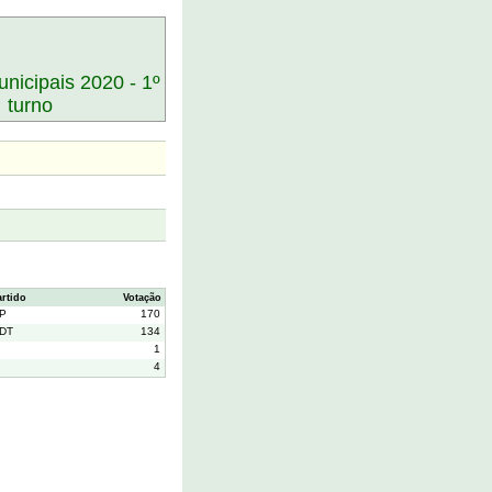
nicipais 2020 - 1º
turno
artido
Votação
P
170
DT
134
1
4