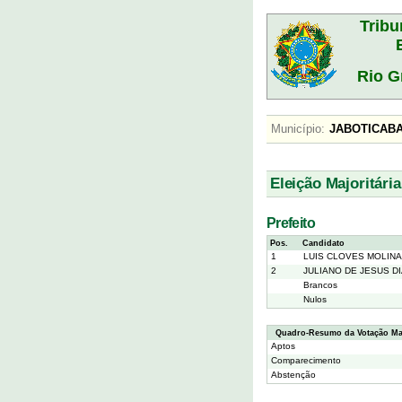
Tribu
Rio G
Município:
JABOTIC
Eleição Majoritária
Prefeito
Pos.
Candidato
1
LUIS CLOVES MOLINA
2
JULIANO DE JESUS D
Brancos
Nulos
Quadro-Resumo da Votação Maj
Aptos
Comparecimento
Abstenção