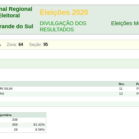
nal Regional
Eleições 2020
Eleitoral
Eleições Mu
DIVULGAÇÃO DOS
rande do Sul
RESULTADOS
ABA
Zona:
64
Seção:
95
Nro.
P
RI SILVA
11
P
IAS
12
P
oritária
338
309
91.42%
29
8.58%