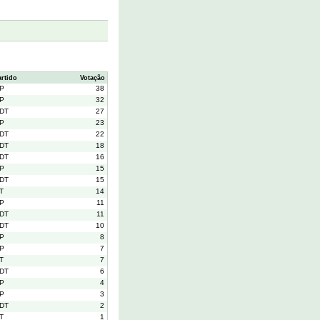
artido
Votação
P
38
P
32
DT
27
P
23
DT
22
DT
18
DT
16
P
15
DT
15
T
14
P
11
DT
11
DT
10
P
8
P
7
T
7
DT
6
P
4
P
3
DT
2
T
1