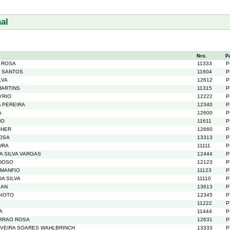
al
Nro.
P
A ROSA
11333
P
S SANTOS
11604
P
LVA
12612
P
MARTINS
11315
P
YRIO
12222
P
A PEREIRA
12340
P
A
12600
P
NO
11611
P
CHER
12660
P
ROSA
13313
P
URA
11111
P
A SILVA VARGAS
12444
P
RDOSO
12123
P
 MANFIO
11123
P
A SILVA
11110
P
IAN
13613
P
GIOTO
12345
P
11222
P
A
11444
P
ARRAO ROSA
12631
P
LIVEIRA SOARES WAHLBRINCH
13333
P