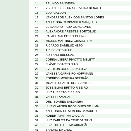
14
ARLINDO BANDEIRA
15
VIVIANE DE SOUZA OLIVEIRA BENATO
16
ELÓI GALLON
17
VANDERSON ALEX DOS SANTOS LOPES
18
ANDRESSA CAMPANHER MARQUES
19
ELISANDRO FIUZA GONÇALVES
20
ALEXANDRE PRESTES BORTOLUZ
21
RAFAEL MALCORRA BUENO
22
MIGUEL MARTINEZ GRAZIOTTIN
23
RICARDO DANELUZ NETO
24
ARI DE CARVALHO
25
ADRIANO BRESSAN
26
CORINA LIBERA PIVOTTO MELETTI
27
FLÁVIO SOARES DIAS
28
EVERTON BORGES DA SILVA
29
VANESSA CARNEIRO HOFFMANN
30
RODRIGO MOREIRA BELTRÃO
31
MOACIR DUARTE DOS SANTOS
32
JOSE ELIAS BRITTO RIBEIRO
33
LUIZ ALBERTO RIBEIRO
34
VALDECI AMARAL
35
ORLI SOARES SALDANHA
36
LUIS CLAUSER RODRIGUES DE LIMA
37
ANDERSON DE ALMEIDA CAMARGO
38
ROBERTA FÁTIMA VACCARI
39
LUIZ CARLOS DA CRUZ DA SILVA
40
ESPEDITO DE LIMA ABRAHÃO
41
SANDRO DA CRUZ