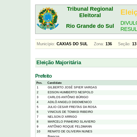
Tribunal Regional
Elei
Eleitoral
DIVUL
Rio Grande do Sul
RESU
Município:
CAXIAS DO SUL
Zona:
136
Seção:
Eleição Majoritária
Prefeito
Pos.
Candidato
1
GILBERTO JOSÉ SPIER VARGAS
2
EDSON HUMBERTO NESPOLO
3
CARLOS ANTÔNIO BÚRIGO
4
ADILÓ ANGELO DIDOMENICO
5
JULIO CESAR FREITAS DA ROSA
6
VINICIUS DE TOMASI RIBEIRO
7
NELSON D' ARRIGO
8
MARCELO PINHEIRO SLAVIERO
9
ANTÔNIO ROQUE FELDMANN
10
RENATO DE OLIVEIRA NUNES
Brancos