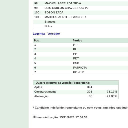
98
MAXWEL ABREU DA SILVA
99
LUIS CARLOS CHAVES ROCHA
100
EDSON ZADA
101
MARIO ALAERTI ELLWANGER
Brancos
Nulos
Legenda - Vereador
Pos.
Partido
1
PT
2
PL
3
PP
4
PDT
5
PSB
6
PATRIOTA
7
PC do B
Quadro-Resumo da Votação Proporcional
Aptos
394
Comparecimento
308
78.17%
Abstenção
86
21.83%
* Candidato indeferido, renunciante ou com votos anulados sub judi
Última totalização: 15/11/2020 17:56:53