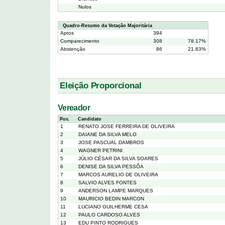
Nulos
Quadro-Resumo da Votação Majoritária
Aptos
394
Comparecimento
308
78.17%
Abstenção
86
21.83%
Eleição Proporcional
Vereador
Pos.
Candidato
1
RENATO JOSE FERREIRA DE OLIVEIRA
2
DAIANE DA SILVA MELO
3
JOSE PASCUAL DAMBROS
4
WAGNER PETRINI
5
JÚLIO CÉSAR DA SILVA SOARES
6
DENISE DA SILVA PESSÔA
7
MARCOS AURELIO DE OLIVEIRA
8
SALVIO ALVES FONTES
9
ANDERSON LAMPE MARQUES
10
MAURICIO BEDIN MARCON
11
LUCIANO GUILHERME CESA
12
PAULO CARDOSO ALVES
13
EDU PINTO RODRIGUES