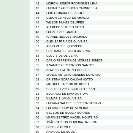
42
MORONI JÚNIOR RODRIGUES LIMA
43
LUCIMAR PARISOTTO CARNIZELLA
44
LUIS FERNANDO BIASOLI
45
CLEONICE FELIX DE ARAÚJO
46
WILSON NUNES DELFFES
47
ALFREDO VITORIO TATTO
48
LUCAS CAREGNATO
49
RAFAEL NEQUES MACHADO
50
CLEUSA FARIA DE OLIVEIRA
51
ARNO VARLEI QUEVEDO
52
CRISTIANO BECKER DA SILVA
53
CLÓVIS DE OLIVEIRA
54
DARIO FERREIRA DE MORAES JUNIOR
55
ILSAMAR PEREIRA DOS SANTOS
56
ALMIR CLEMENTINO GUEDES
57
MARCO ANTONIO MENDES DONCATO
58
CRISTINA NORA CALCAGNOTTO
59
MAIQUEL JACSON DE BORBA
60
GLADIS FRANCESCHETTO FRIZZO
61
EDUARDO DE LIMA DA SILVA
62
VILMAR SILVA OLIVEIRA
63
LUCIANA SALETE FERREIRA DA SILVA
64
LUCIANO DRUM DE ALMEIDA
65
GELSON DE GODOY SOARES
66
MARIA BEATRIZ MACIEL MONTEIRO
67
JOÃO CARLOS OLIVEIRA DA SILVA
68
DANIELA GOMES
69
ANDRIGO DE SOUZA