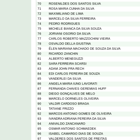
70
ROSENILDES DOS SANTOS SILVA
71
ROSA MARIA CUNHA DA SILVA
72
MAXIMILIANO DE LIMA
73
MARCELO DA SILVA FERREIRA
74
PEDRO RODRIGUES
75
MICHELE BIANCA DA SILVA SOUZA
76
JORVANI OSORIO DA SILVA
77
CARLOS ROBERTO MAZZOCHINI VIEIRA
78
OSVALDO DELLA GIUSTINA
79
ÉLEN MARIANA MACHADO DE SOUZA DA SILVA
80
RICARDO ZANCHIN
81
ALBERTO MENEGUZZI
82
SARA FERREIRA SCARSI
83
ADAM JOHN PRA RECH
84
EDI CARLOS PEREIRA DE SOUZA
85
VANDERLEI DA SILVA
86
ANGELA MARIA IUNG LAVORATI
87
FERNANDA CHAVES GEREMIAS HUFF
88
DIEGO GONÇALVES DE MELO
89
MARCELO DORNELES OLIVEIRA
90
VALDIR CARDOSO BRAGA
91
TATIANE FRIZZO
92
MARCOS ANTONIO GOMES DE OLIVEIRA
93
IVANDRA ADRIANA PEREIRA DA SILVA
94
ANIVALDO ZANCANARO
95
OSMAR ANTONIO SCHMAEDEK
96
ISABEL CAMARGO DIAS DE SOUZA
97
VALDERES DOS SANTOS DE FREITAS