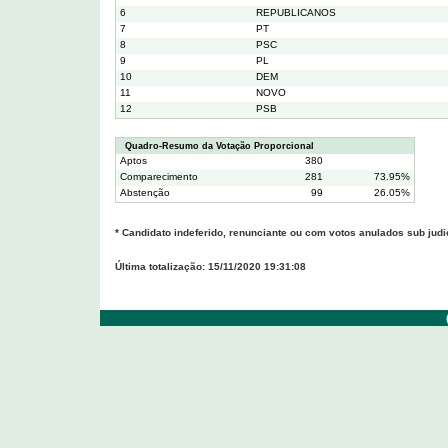
6
REPUBLICANOS
7
PT
8
PSC
9
PL
10
DEM
11
NOVO
12
PSB
Quadro-Resumo da Votação Proporcional
Aptos
380
Comparecimento
281
73.95%
Abstenção
99
26.05%
* Candidato indeferido, renunciante ou com votos anulados sub judi
Última totalização: 15/11/2020 19:31:08