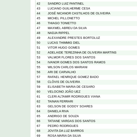
42
SANDRO LUIZ FANTINEL
43
LUCIANO GUILHERME CESA
44
JOSÉ NICANOR CASTILHOS DE OLIVEIRA
45
MICHEL PILLONETTO
46
THIAGO TONIETTO
47
MAXWEL ABREU DA SILVA
48
NADJA RIPPEL
49
ALEXANDRE PRESTES BORTOLUZ
50
LUCAS THIMMIG DIEL
51
VITOR HUGO GOMES
52
ADELAIDE TEREZINHA DE OLIVEIRA MARTINS
53
VALMOR FLORES DOS SANTOS
54
IVANOR GOMES DOS SANTOS RAMOS
55
WILSON CARLOS MARIANI
56
ARI DE CARVALHO
57
RAFAEL HENRIQUE GOMEZ BADO
58
CLÓVIS DE OLIVEIRA
59
ELISABETH MARIA DE CESARO
60
VELOCINO JOÃO UEZ
61
CLERI ALTAMIR RODRIGUES VIANA
62
TAINAN FERRARI
63
GELSON DE GODOY SOARES
64
DANIELA RIVA
65
ANDRIGO DE SOUZA
66
TATIANE VARGAS DOS SANTOS
67
PEDRO RODRIGUES
68
JOVITA DA LUZ BARROS
69
ROSA MARIA DA SILVA