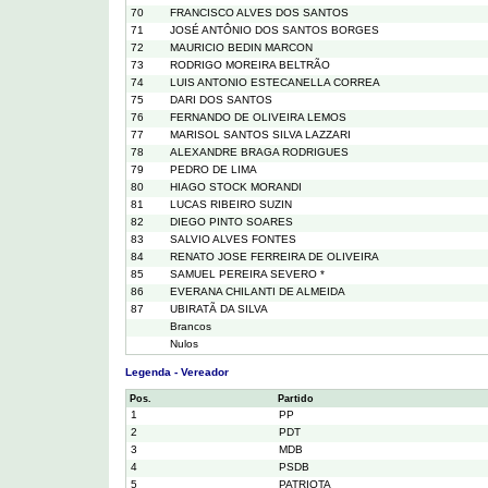
70
FRANCISCO ALVES DOS SANTOS
71
JOSÉ ANTÔNIO DOS SANTOS BORGES
72
MAURICIO BEDIN MARCON
73
RODRIGO MOREIRA BELTRÃO
74
LUIS ANTONIO ESTECANELLA CORREA
75
DARI DOS SANTOS
76
FERNANDO DE OLIVEIRA LEMOS
77
MARISOL SANTOS SILVA LAZZARI
78
ALEXANDRE BRAGA RODRIGUES
79
PEDRO DE LIMA
80
HIAGO STOCK MORANDI
81
LUCAS RIBEIRO SUZIN
82
DIEGO PINTO SOARES
83
SALVIO ALVES FONTES
84
RENATO JOSE FERREIRA DE OLIVEIRA
85
SAMUEL PEREIRA SEVERO *
86
EVERANA CHILANTI DE ALMEIDA
87
UBIRATÃ DA SILVA
Brancos
Nulos
Legenda - Vereador
Pos.
Partido
1
PP
2
PDT
3
MDB
4
PSDB
5
PATRIOTA