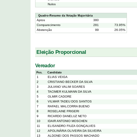
Nulos
Quadro-Resumo da Votação Majoritária
Aptos
380
Comparecimento
281
73.95%
Abstenção
99
26.05%
Eleição Proporcional
Vereador
Pos.
Candidato
1
ELIAS VEIGA
2
CRISTIANO BECKER DA SILVA
3
JULIANO VALIM SOARES
4
TACIMER KULMANN DA SILVA
5
OLMIR CADORE
6
VILMAR TADEU DOS SANTOS
7
RAFAEL MALCORRA BUENO
8
ROSELAINE FRIGERI
9
RICARDO DANELUZ NETO
10
IDAIR ANTONIO MOSCHEN
11
ELISANDRO FIUZA GONÇALVES
12
APOLINÁRIA OLIVEIRA DA SILVEIRA
13
ALDONEI DOS PASSOS MACHADO