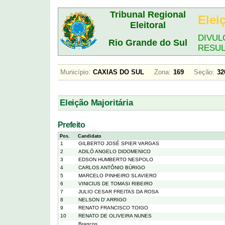
Tribunal Regional
Elei
Eleitoral
DIVUL
Rio Grande do Sul
RESU
Município:
CAXIAS DO SUL
Zona:
169
Seção:
3
Eleição Majoritária
Prefeito
Pos.
Candidato
1
GILBERTO JOSÉ SPIER VARGAS
2
ADILÓ ANGELO DIDOMENICO
3
EDSON HUMBERTO NESPOLO
4
CARLOS ANTÔNIO BÚRIGO
5
MARCELO PINHEIRO SLAVIERO
6
VINICIUS DE TOMASI RIBEIRO
7
JULIO CESAR FREITAS DA ROSA
8
NELSON D' ARRIGO
9
RENATO FRANCISCO TOIGO
10
RENATO DE OLIVEIRA NUNES
Brancos