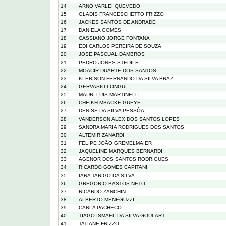
14
ARNO VARLEI QUEVEDO
15
GLADIS FRANCESCHETTO FRIZZO
16
JACKES SANTOS DE ANDRADE
17
DANIELA GOMES
18
CASSIANO JORGE FONTANA
19
EDI CARLOS PEREIRA DE SOUZA
20
JOSE PASCUAL DAMBROS
21
PEDRO JONES STEDILE
22
MOACIR DUARTE DOS SANTOS
23
KLERISON FERNANDO DA SILVA BRAZ
24
GERVASIO LONGUI
25
MAURI LUIS MARTINELLI
26
CHEIKH MBACKE GUEYE
27
DENISE DA SILVA PESSÔA
28
VANDERSON ALEX DOS SANTOS LOPES
29
SANDRA MARIA RODRIGUES DOS SANTOS
30
ALTEMIR ZANARDI
31
FELIPE JOÃO GREMELMAIER
32
JAQUELINE MARQUES BERNARDI
33
AGENOR DOS SANTOS RODRIGUES
34
RICARDO GOMES CAPITANI
35
IARA TARIGO DA SILVA
36
GREGORIO BASTOS NETO
37
RICARDO ZANCHIN
38
ALBERTO MENEGUZZI
39
CARLA PACHECO
40
TIAGO ISMAEL DA SILVA GOULART
41
TATIANE FRIZZO