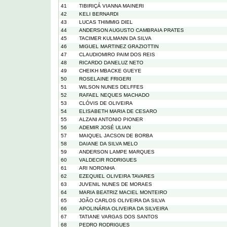
41
TIBIRIÇÁ VIANNA MAINERI
42
KELI BERNARDI
43
LUCAS THIMMIG DIEL
44
ANDERSON AUGUSTO CAMBRAIA PRATES
45
TACIMER KULMANN DA SILVA
46
MIGUEL MARTINEZ GRAZIOTTIN
47
CLAUDIOMIRO PAIM DOS REIS
48
RICARDO DANELUZ NETO
49
CHEIKH MBACKE GUEYE
50
ROSELAINE FRIGERI
51
WILSON NUNES DELFFES
52
RAFAEL NEQUES MACHADO
53
CLÓVIS DE OLIVEIRA
54
ELISABETH MARIA DE CESARO
55
ALZANI ANTONIO PIONER
56
ADEMIR JOSÉ ULIAN
57
MAIQUEL JACSON DE BORBA
58
DAIANE DA SILVA MELO
59
ANDERSON LAMPE MARQUES
60
VALDECIR RODRIGUES
61
ARI NORONHA
62
EZEQUIEL OLIVEIRA TAVARES
63
JUVENIL NUNES DE MORAES
64
MARIA BEATRIZ MACIEL MONTEIRO
65
JOÃO CARLOS OLIVEIRA DA SILVA
66
APOLINÁRIA OLIVEIRA DA SILVEIRA
67
TATIANE VARGAS DOS SANTOS
68
PEDRO RODRIGUES