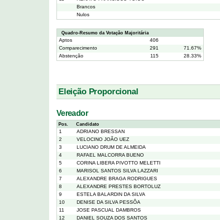
Brancos
Nulos
Quadro-Resumo da Votação Majoritária
Aptos
406
Comparecimento
291
71.67%
Abstenção
115
28.33%
Eleição Proporcional
Vereador
Pos.
Candidato
1
ADRIANO BRESSAN
2
VELOCINO JOÃO UEZ
3
LUCIANO DRUM DE ALMEIDA
4
RAFAEL MALCORRA BUENO
5
CORINA LIBERA PIVOTTO MELETTI
6
MARISOL SANTOS SILVA LAZZARI
7
ALEXANDRE BRAGA RODRIGUES
8
ALEXANDRE PRESTES BORTOLUZ
9
ESTELA BALARDIN DA SILVA
10
DENISE DA SILVA PESSÔA
11
JOSE PASCUAL DAMBROS
12
DANIEL SOUZA DOS SANTOS