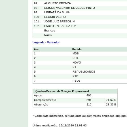
97
AUGUSTO FRONZA
98
EDISON VALENTIM DE JESUS PINTO
99
UBIRATÃ DA SILVA
100
LEONIR VELHO
101
JOSÉ LUIZ BRESOLIN
102
PAULO ENEIAS DA LUZ
Brancos
Nulos
Legenda - Vereador
Pos.
Partido
1
MDB
2
PDT
3
NOVO
4
PT
5
REPUBLICANOS
6
PTB
7
PSDB
Quadro-Resumo da Votação Proporcional
Aptos
406
Comparecimento
291
71.67%
Abstenção
115
28.33%
* Candidato indeferido, renunciante ou com votos anulados sub judi
Última totalização: 15/11/2020 22:03:03