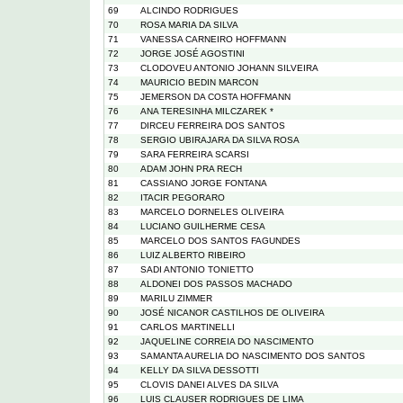
69
ALCINDO RODRIGUES
70
ROSA MARIA DA SILVA
71
VANESSA CARNEIRO HOFFMANN
72
JORGE JOSÉ AGOSTINI
73
CLODOVEU ANTONIO JOHANN SILVEIRA
74
MAURICIO BEDIN MARCON
75
JEMERSON DA COSTA HOFFMANN
76
ANA TERESINHA MILCZAREK *
77
DIRCEU FERREIRA DOS SANTOS
78
SERGIO UBIRAJARA DA SILVA ROSA
79
SARA FERREIRA SCARSI
80
ADAM JOHN PRA RECH
81
CASSIANO JORGE FONTANA
82
ITACIR PEGORARO
83
MARCELO DORNELES OLIVEIRA
84
LUCIANO GUILHERME CESA
85
MARCELO DOS SANTOS FAGUNDES
86
LUIZ ALBERTO RIBEIRO
87
SADI ANTONIO TONIETTO
88
ALDONEI DOS PASSOS MACHADO
89
MARILU ZIMMER
90
JOSÉ NICANOR CASTILHOS DE OLIVEIRA
91
CARLOS MARTINELLI
92
JAQUELINE CORREIA DO NASCIMENTO
93
SAMANTA AURELIA DO NASCIMENTO DOS SANTOS
94
KELLY DA SILVA DESSOTTI
95
CLOVIS DANEI ALVES DA SILVA
96
LUIS CLAUSER RODRIGUES DE LIMA