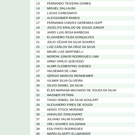
13
FERNANDO TEIXEIRA GOMES
14
MIGUEL DALLALBA
15
LUCAS CAREGNATO
16
ALEXSANDER RAMOS
17
FERNANDA CHAVES GEREMIAS HUFF
18
JOCELITO ERALDO DE SOUZA JUNIOR
19
JAIRO LUIS ROSA BARBOSA
20
ELISANDRO FIUZA GONÇALVES
21
JÚLIO CÉSAR DA SILVA SOARES
22
LUIZ CARLOS DA CRUZ DA SILVA
23
MAURI LUIS MARTINELLI
24
MORONI JÚNIOR RODRIGUES LIMA
25
ARNO VARLEI QUEVEDO
26
ALMIR CLEMENTINO GUEDES
27
VALDEMAR DE LIMA
28
SÉRGIO MARCOS REINHEIMER
29
VILMAR SILVA OLIVEIRA
30
SILVIO DANIEL DA SILVA
31
ÉLEN MARIANA MACHADO DE SOUZA DA SILVA
32
WAGNER PETRINI
33
TIAGO ISMAEL DA SILVA GOULART
34
ALEXANDRO PIRES DE SOUZA
35
HIAGO STOCK MORANDI
36
ANIVALDO ZANCANARO
37
JULIANO VALIM SOARES
38
ORLI SOARES SALDANHA
39
EDU PINTO RODRIGUES
40
MARIO ALAERTI ELLWANGER