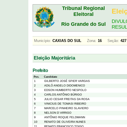
Tribunal Regional
Elei
Eleitoral
DIVUL
Rio Grande do Sul
RESU
Município:
CAXIAS DO SUL
Zona:
16
Seção:
4
Eleição Majoritária
Prefeito
Pos.
Candidato
1
GILBERTO JOSÉ SPIER VARGAS
2
ADILÓ ANGELO DIDOMENICO
3
EDSON HUMBERTO NESPOLO
4
CARLOS ANTÔNIO BÚRIGO
5
JULIO CESAR FREITAS DA ROSA
6
VINICIUS DE TOMASI RIBEIRO
7
MARCELO PINHEIRO SLAVIERO
8
NELSON D' ARRIGO
9
ANTÔNIO ROQUE FELDMANN
10
RENATO DE OLIVEIRA NUNES
11
RENATO FRANCISCO TOIGO