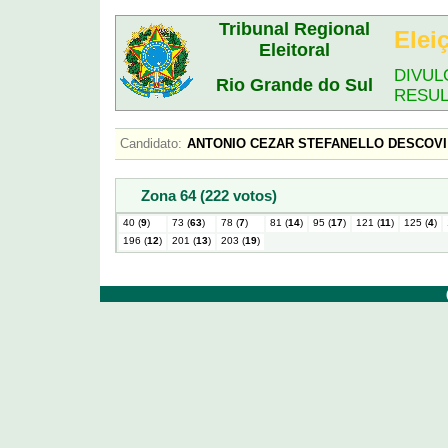
Tribunal Regional
Elei
Eleitoral
DIVUL
Rio Grande do Sul
RESU
Candidato:
ANTONIO CEZAR STEFANELLO DESCO
Zona 64 (222 votos)
40 (
9
)
73 (
63
)
78 (
7
)
81 (
14
)
95 (
17
)
121 (
11
)
125 (
4
)
196 (
12
)
201 (
13
)
203 (
19
)