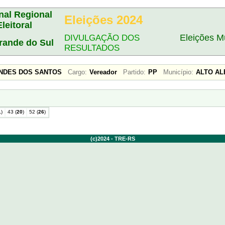
nal Regional
Eleições 2024
Eleitoral
Eleições Mu
DIVULGAÇÃO DOS
rande do Sul
RESULTADOS
ENDES DOS SANTOS
Cargo:
Vereador
Partido:
PP
Município:
ALTO A
1
)
43 (
20
)
52 (
26
)
(c)2024 - TRE-RS