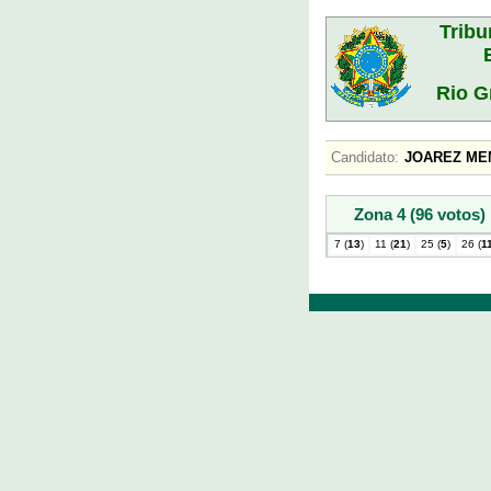
Tribu
Rio G
Candidato:
JOAREZ M
Zona 4 (96 votos)
7 (
13
)
11 (
21
)
25 (
5
)
26 (
1