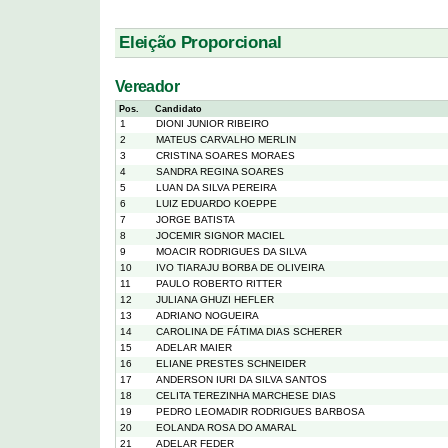
Eleição Proporcional
Vereador
Pos.
Candidato
1
DIONI JUNIOR RIBEIRO
2
MATEUS CARVALHO MERLIN
3
CRISTINA SOARES MORAES
4
SANDRA REGINA SOARES
5
LUAN DA SILVA PEREIRA
6
LUIZ EDUARDO KOEPPE
7
JORGE BATISTA
8
JOCEMIR SIGNOR MACIEL
9
MOACIR RODRIGUES DA SILVA
10
IVO TIARAJU BORBA DE OLIVEIRA
11
PAULO ROBERTO RITTER
12
JULIANA GHUZI HEFLER
13
ADRIANO NOGUEIRA
14
CAROLINA DE FÁTIMA DIAS SCHERER
15
ADELAR MAIER
16
ELIANE PRESTES SCHNEIDER
17
ANDERSON IURI DA SILVA SANTOS
18
CELITA TEREZINHA MARCHESE DIAS
19
PEDRO LEOMADIR RODRIGUES BARBOSA
20
EOLANDA ROSA DO AMARAL
21
ADELAR FEDER