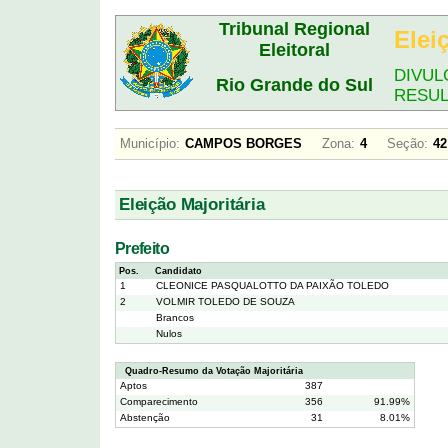
Tribunal Regional
Elei
Eleitoral
DIVUL
Rio Grande do Sul
RESU
Município:
CAMPOS BORGES
Zona:
4
Seção:
Eleição Majoritária
Prefeito
Pos.
Candidato
1
CLEONICE PASQUALOTTO DA PAIXÃO TOLEDO
2
VOLMIR TOLEDO DE SOUZA
Brancos
Nulos
Quadro-Resumo da Votação Majoritária
Aptos
387
Comparecimento
356
91.99%
Abstenção
31
8.01%