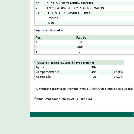
22
CLARIDIANE OLIVEIRA BECKER
23
ANGELA SIMONE DOS SANTOS MATOS
24
JOCENIR LUIS MACIEL LOPES
Brancos
Nulos
Legenda - Vereador
Pos.
Partido
1
PDT
2
MDB
3
PL
Quadro-Resumo da Votação Proporcional
Aptos
387
Comparecimento
356
91.99%
Abstenção
31
8.01%
* Candidato indeferido, renunciante ou com votos anulados sub judi
Última totalização: 06/10/2024 18:59:53