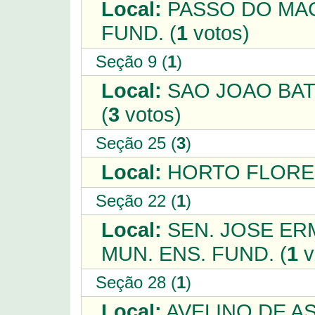
Local:
PASSO DO MAC
FUND. (
1
votos)
Seção 9 (
1
)
Local:
SAO JOAO BATI
(
3
votos)
Seção 25 (
3
)
Local:
HORTO FLORES
Seção 22 (
1
)
Local:
SEN. JOSE ER
MUN. ENS. FUND. (
1
v
Seção 28 (
1
)
Local:
AVELINO DE AS