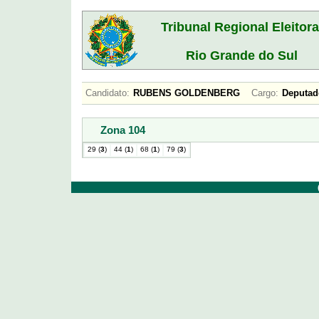
Tribunal Regional Eleitora
Rio Grande do Sul
Candidato:
RUBENS GOLDENBERG
Cargo:
Deputa
Zona 104
29 (
3
)
44 (
1
)
68 (
1
)
79 (
3
)