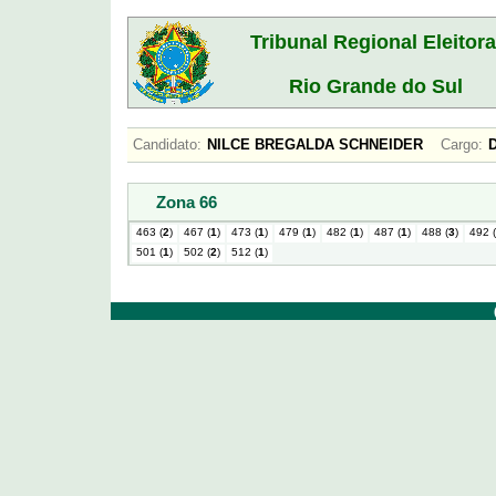
Tribunal Regional Eleitora
Rio Grande do Sul
Candidato:
NILCE BREGALDA SCHNEIDER
Cargo:
Zona 66
463 (
2
)
467 (
1
)
473 (
1
)
479 (
1
)
482 (
1
)
487 (
1
)
488 (
3
)
492 (
501 (
1
)
502 (
2
)
512 (
1
)