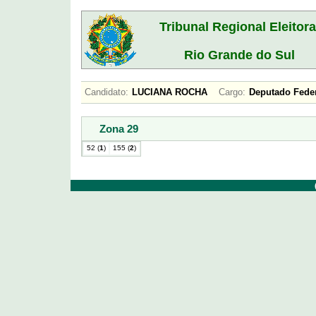
Tribunal Regional Eleitora
Rio Grande do Sul
Candidato:
LUCIANA ROCHA
Cargo:
Deputado Fed
Zona 29
52 (
1
)
155 (
2
)