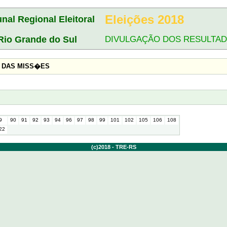
Eleições 2018
unal Regional Eleitoral
Rio Grande do Sul
DIVULGAÇÃO DOS RESULTA
 DAS MISS�ES
9
90
91
92
93
94
96
97
98
99
101
102
105
106
108
22
(c)2018 - TRE-RS