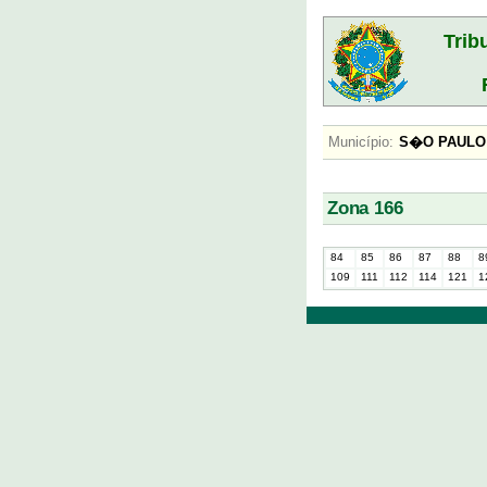
Trib
Município:
S�O PAULO
Zona 166
84
85
86
87
88
8
109
111
112
114
121
1