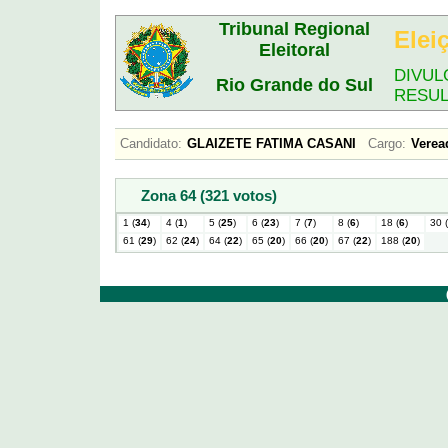
Tribunal Regional
Elei
Eleitoral
DIVUL
Rio Grande do Sul
RESU
Candidato:
GLAIZETE FATIMA CASANI
Cargo:
Vere
Zona 64 (321 votos)
1 (
34
)
4 (
1
)
5 (
25
)
6 (
23
)
7 (
7
)
8 (
6
)
18 (
6
)
30 (
61 (
29
)
62 (
24
)
64 (
22
)
65 (
20
)
66 (
20
)
67 (
22
)
188 (
20
)