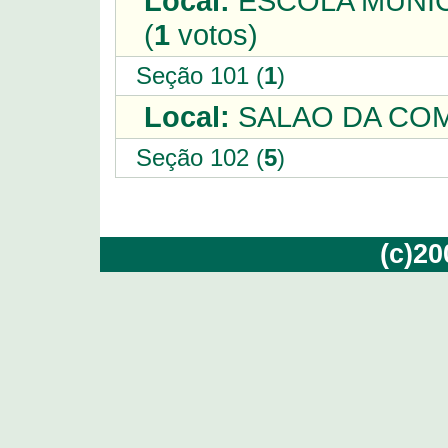
Local:
ESCOLA MUNIC
(
1
votos)
Seção 101 (
1
)
Local:
SALAO DA COM
Seção 102 (
5
)
(c)2