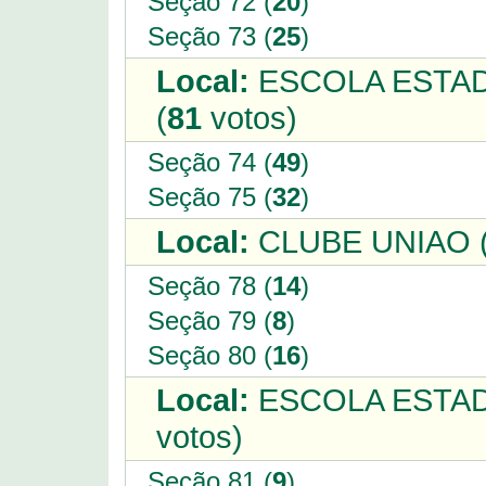
Seção 72 (
20
)
Seção 73 (
25
)
Local:
ESCOLA ESTAD
(
81
votos)
Seção 74 (
49
)
Seção 75 (
32
)
Local:
CLUBE UNIAO 
Seção 78 (
14
)
Seção 79 (
8
)
Seção 80 (
16
)
Local:
ESCOLA ESTAD
votos)
Seção 81 (
9
)