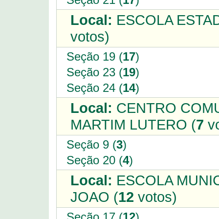
Local:
ESCOLA ESTAD
votos)
Seção 19 (
17
)
Seção 23 (
19
)
Seção 24 (
14
)
Local:
CENTRO COMU
MARTIM LUTERO (
7
vo
Seção 9 (
3
)
Seção 20 (
4
)
Local:
ESCOLA MUNIC
JOAO (
12
votos)
Seção 17 (
12
)