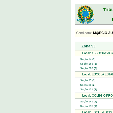
Trib
Candidato:
M�RCIO A
Zona 93
Local:
ASSOCIACAO A
Seção 14 (
1
)
Seção 168 (
1
)
Seção 228 (
2
)
Local:
ESCOLA ESTA
Seção 25 (
3
)
Seção 28 (
2
)
Seção 171 (
2
)
Local:
COLEGIO PROF
Seção 145 (
1
)
Seção 158 (
1
)
Local:
ESCOLA DOIS 