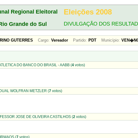
Eleições 2008
unal Regional Eleitoral
Rio Grande do Sul
DIVULGAÇÃO DOS RESULTA
URINO GUTERRES
Cargo:
Vereador
Partido:
PDT
Município:
VEN�NC
TLETICA DO BANCO DO BRASIL - AABB (
4
votos)
DUAL WOLFRAN METZLER (
7
votos)
ESSOR JOSE DE OLIVEIRA CASTILHOS (
2
votos)
IRMAOS (
7
votos)