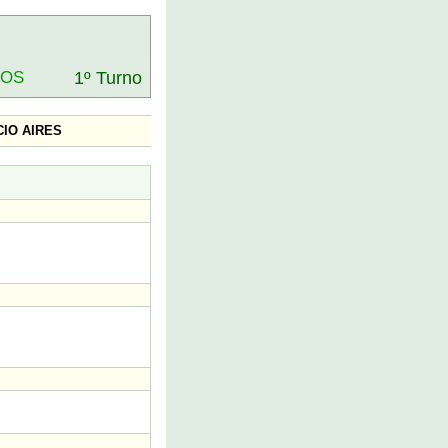
DOS
1º Turno
IO AIRES