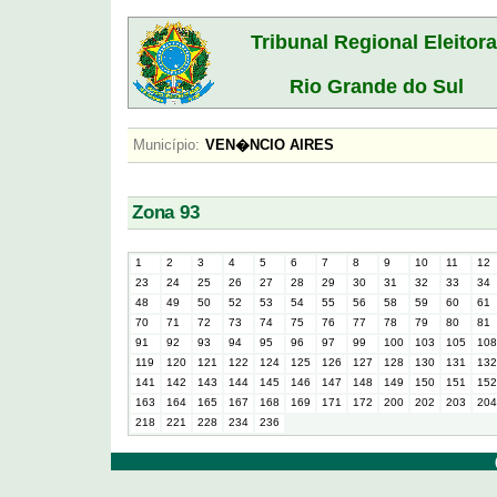
Tribunal Regional Eleitora
Rio Grande do Sul
Município:
VEN�NCIO AIRES
Zona 93
1
2
3
4
5
6
7
8
9
10
11
12
23
24
25
26
27
28
29
30
31
32
33
34
48
49
50
52
53
54
55
56
58
59
60
61
70
71
72
73
74
75
76
77
78
79
80
81
91
92
93
94
95
96
97
99
100
103
105
108
119
120
121
122
124
125
126
127
128
130
131
132
141
142
143
144
145
146
147
148
149
150
151
152
163
164
165
167
168
169
171
172
200
202
203
204
218
221
228
234
236