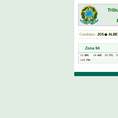
Trib
Candidato:
JOS� ALB
Zona 94
12 (
80
)
19 (
49
)
20 (
71
)
2
144 (
76
)