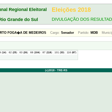
Eleições 2018
unal Regional Eleitoral
Rio Grande do Sul
DIVULGAÇÃO DOS RESULTA
ERTO FOGA�A DE MEDEIROS
Cargo:
Senador
Partido:
MDB
Municí
9 (
14
)
62 (
25
)
63 (
26
)
68 (
104
)
87 (
118
)
101 (
33
)
116 (
87
)
(c)2018 - TRE-RS