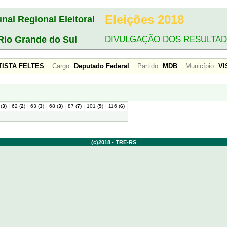
Eleições 2018
unal Regional Eleitoral
Rio Grande do Sul
DIVULGAÇÃO DOS RESULTA
ATISTA FELTES
Cargo:
Deputado Federal
Partido:
MDB
Município:
VI
(
3
)
62 (
2
)
63 (
3
)
68 (
3
)
87 (
7
)
101 (
9
)
116 (
6
)
(c)2018 - TRE-RS