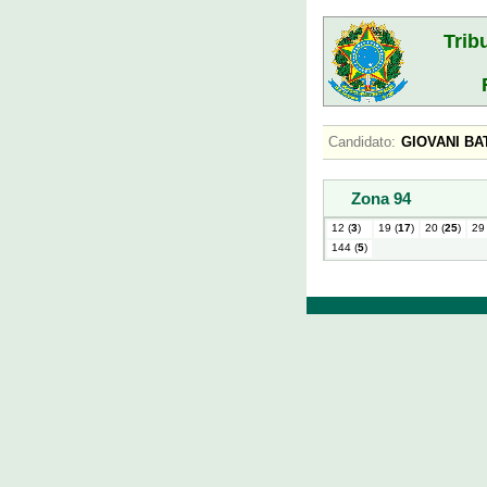
Trib
Candidato:
GIOVANI B
Zona 94
12 (
3
)
19 (
17
)
20 (
25
)
29 
144 (
5
)