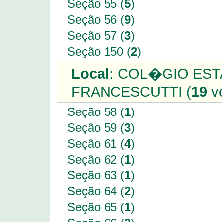
Seção 55 (
5
)
Seção 56 (
9
)
Seção 57 (
3
)
Seção 150 (
2
)
Local:
COL�GIO EST
FRANCESCUTTI (
19
vo
Seção 58 (
1
)
Seção 59 (
3
)
Seção 61 (
4
)
Seção 62 (
1
)
Seção 63 (
1
)
Seção 64 (
2
)
Seção 65 (
1
)