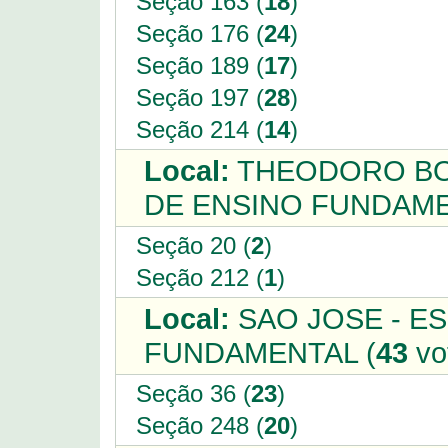
Seção 163 (
18
)
Seção 176 (
24
)
Seção 189 (
17
)
Seção 197 (
28
)
Seção 214 (
14
)
Local:
THEODORO BOG
DE ENSINO FUNDAME
Seção 20 (
2
)
Seção 212 (
1
)
Local:
SAO JOSE - E
FUNDAMENTAL (
43
vo
Seção 36 (
23
)
Seção 248 (
20
)