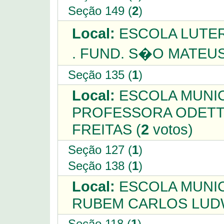
Seção 149 (
2
)
Local:
ESCOLA LUTER
. FUND. S�O MATEUS
Seção 135 (
1
)
Local:
ESCOLA MUNIC
PROFESSORA ODETT
FREITAS (
2
votos)
Seção 127 (
1
)
Seção 138 (
1
)
Local:
ESCOLA MUNICI
RUBEM CARLOS LUDW
Seção 118 (
1
)