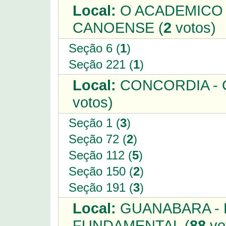
Local:
O ACADEMICO 
CANOENSE (
2
votos)
Seção 6 (
1
)
Seção 221 (
1
)
Local:
CONCORDIA - 
votos)
Seção 1 (
3
)
Seção 72 (
2
)
Seção 112 (
5
)
Seção 150 (
2
)
Seção 191 (
3
)
Local:
GUANABARA - E
FUNDAMENTAL (
88
vo