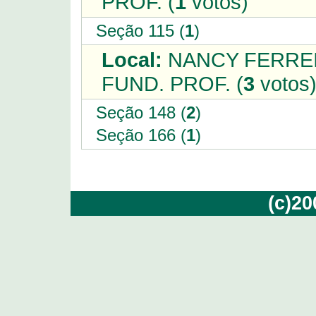
PROF. (
1
votos)
Seção 115 (
1
)
Local:
NANCY FERREIR
FUND. PROF. (
3
votos
Seção 148 (
2
)
Seção 166 (
1
)
(c)2