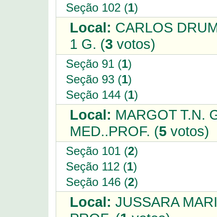
Seção 102 (
1
)
Local:
CARLOS DRUMO
1 G. (
3
votos)
Seção 91 (
1
)
Seção 93 (
1
)
Seção 144 (
1
)
Local:
MARGOT T.N. G
MED..PROF. (
5
votos)
Seção 101 (
2
)
Seção 112 (
1
)
Seção 146 (
2
)
Local:
JUSSARA MARIA