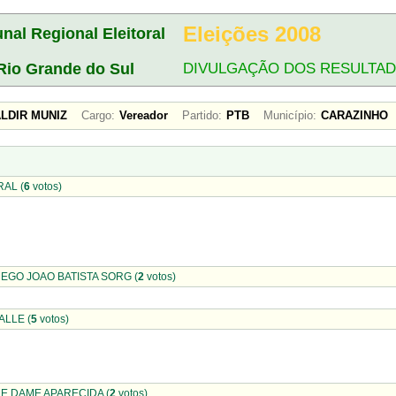
Eleições 2008
unal Regional Eleitoral
Rio Grande do Sul
DIVULGAÇÃO DOS RESULTA
ALDIR MUNIZ
Cargo:
Vereador
Partido:
PTB
Município:
CARAZINHO
AL (
6
votos)
ONEGO JOAO BATISTA SORG (
2
votos)
ALLE (
5
votos)
E DAME APARECIDA (
2
votos)