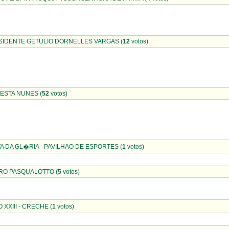
RESIDENTE GETULIO DORNELLES VARGAS (
12
votos)
RNESTA NUNES (
52
votos)
A DA GL�RIA - PAVILHAO DE ESPORTES (
1
votos)
EDRO PASQUALOTTO (
5
votos)
O XXIII - CRECHE (
1
votos)