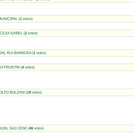
UNICIPAL (
1
votos)
INCESA ISABEL (
2
votos)
AL RUI BARBOSA (
1
votos)
ULO FRONTIN (
4
votos)
DOLFO BOLZANI (
19
votos)
IAL SAO JOSE (
46
votos)