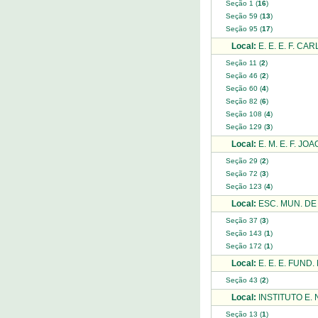
Seção 1 (
16
)
Seção 59 (
13
)
Seção 95 (
17
)
Local:
E. E. E. F. CA
Seção 11 (
2
)
Seção 46 (
2
)
Seção 60 (
4
)
Seção 82 (
6
)
Seção 108 (
4
)
Seção 129 (
3
)
Local:
E. M. E. F. JOAO
Seção 29 (
2
)
Seção 72 (
3
)
Seção 123 (
4
)
Local:
ESC. MUN. DE
Seção 37 (
3
)
Seção 143 (
1
)
Seção 172 (
1
)
Local:
E. E. E. FUN
Seção 43 (
2
)
Local:
INSTITUTO E.
Seção 13 (
1
)