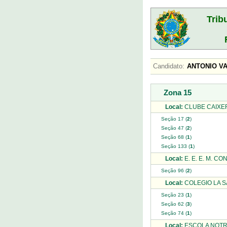
Trib
Candidato:
ANTONIO V
Zona 15
Local:
CLUBE CAIXER
Seção 17 (
2
)
Seção 47 (
2
)
Seção 68 (
1
)
Seção 133 (
1
)
Local:
E. E. E. M. C
Seção 96 (
2
)
Local:
COLEGIO LA S
Seção 23 (
1
)
Seção 62 (
3
)
Seção 74 (
1
)
Local:
ESCOLA NOTR