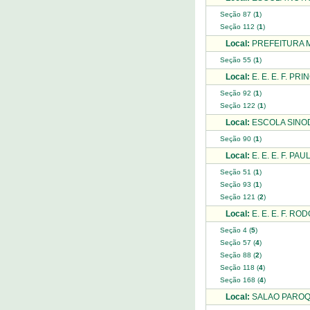
Seção 87 (
1
)
Seção 112 (
1
)
Local:
PREFEITURA M
Seção 55 (
1
)
Local:
E. E. E. F. PR
Seção 92 (
1
)
Seção 122 (
1
)
Local:
ESCOLA SINOD
Seção 90 (
1
)
Local:
E. E. E. F. PA
Seção 51 (
1
)
Seção 93 (
1
)
Seção 121 (
2
)
Local:
E. E. E. F. RO
Seção 4 (
5
)
Seção 57 (
4
)
Seção 88 (
2
)
Seção 118 (
4
)
Seção 168 (
4
)
Local:
SALAO PAROQU