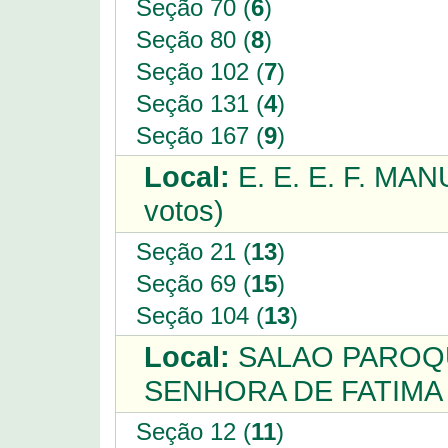
Seção 70 (
6
)
Seção 80 (
8
)
Seção 102 (
7
)
Seção 131 (
4
)
Seção 167 (
9
)
Local:
E. E. E. F. M
votos)
Seção 21 (
13
)
Seção 69 (
15
)
Seção 104 (
13
)
Local:
SALAO PAROQU
SENHORA DE FATIMA 
Seção 12 (
11
)