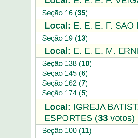
Local:
E. E. E. F. VEI
Seção 16 (
35
)
Local:
E. E. E. F. SAO
Seção 19 (
13
)
Local:
E. E. E. M. ER
Seção 138 (
10
)
Seção 145 (
6
)
Seção 162 (
7
)
Seção 174 (
5
)
Local:
IGREJA BATIST
ESPORTES (
33
votos)
Seção 100 (
11
)